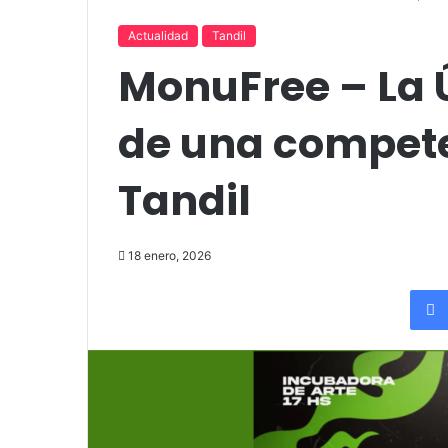
up comedy
Amigos»
Actualidad
Tandil
MonuFree – La 
de una compete
Tandil
18 enero, 2026