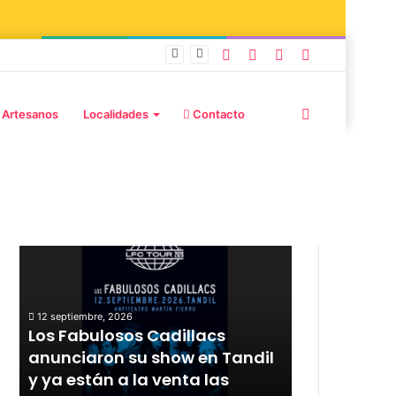
burd y Stefani
 Artesanos
Localidades
Contacto
Publicaciones destacadas
12 septiembre, 2026
Los Fabulosos Cadillacs
12 septiembre, 20
r
anunciaron su show en Tandil
Rata Blanca
y ya están a la venta las
con un sho