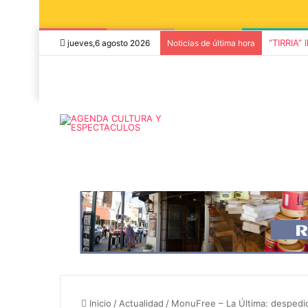
“TIRRIA” 
jueves,6 agosto 2026
Noticias de última hora
5 octubre, 2026
Die Toten Hose
8 agosto, 2026
Julián Bellese llega a Tandil
en su gira de
con su nuevo show de stand
«Fútbol, Asado
Inicio
/
Actualidad
/
MonuFree – La Última: despedid