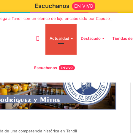
Escuchanos
EN VIVO
llega a Tandil con un elenco de lujo encabezado por Capusotto, Spregel
Actualidad
Destacado
Tiendas de
Escuchanos
EN VIVO
2 octubre, 2026
n llega a Tandil
“TIRRIA” llega a Tandil con un
 despedida
elenco de lujo encabezado po
, Vino y Adiós
Capusotto, Spregelburd y
a de una competencia histórica en Tandil