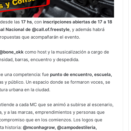
 desde las
17 hs
, con
inscripciones abiertas de 17 a 18
inal Nacional de @call.of.freestyle
, y además habrá
 propuestas que acompañarán el evento.
@bone_okk
como host y la musicalización a cargo de
nsidad, barras, encuentro y despedida.
e una competencia: fue
punto de encuentro, escuela,
as y público. Un espacio donde se formaron voces, se
tura urbana en la ciudad.
xtiende a cada MC que se animó a subirse al escenario,
a, y a las marcas, emprendimientos y personas que
compromiso que en los comienzos. Los logos que
ta historia:
@mconhagrow, @campodestileria,