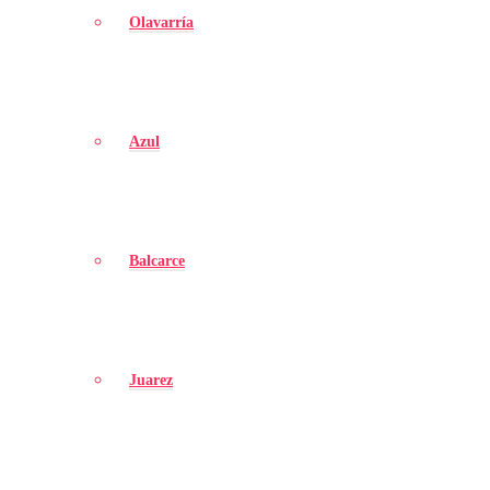
Olavarría
Azul
Balcarce
Juarez