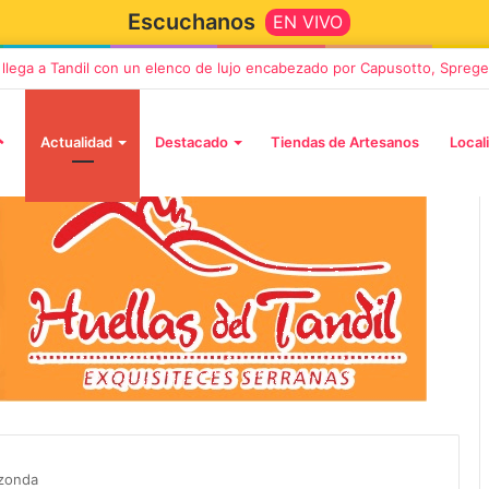
Escuchanos
EN VIVO
” llega a Tandil con un elenco de lujo encabezado por Capusotto, Sprege
Actualidad
Destacado
Tiendas de Artesanos
Local
2 octubre, 2026
n llega a Tandil
“TIRRIA” llega a Tandil con un
 despedida
elenco de lujo encabezado po
, Vino y Adiós
Capusotto, Spregelburd y
zzonda