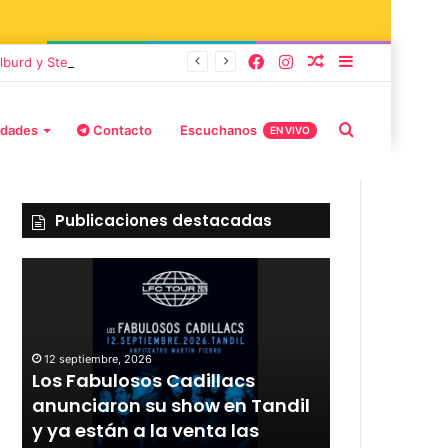
lburd y Stefani
idades
Contacto
Escuchanos
EN VIVO
Publicaciones destacadas
12 septiembre, 2026
Los Fabulosos Cadillacs
12 septiembre, 2
r
anunciaron su show en Tandil
Rata Blanca
y ya están a la venta las
con un sho