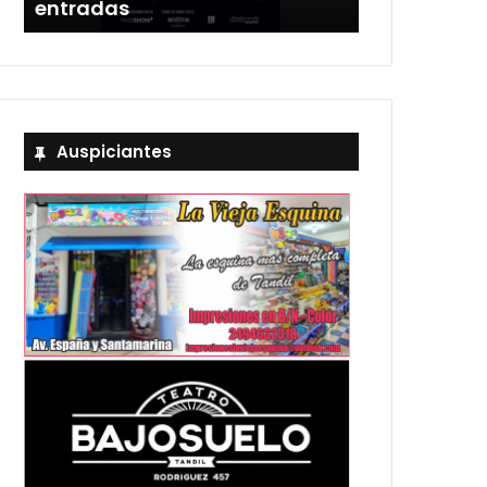
entradas
Estadio Uni
Auspiciantes