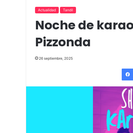
up comedy
Amigos»
Actualidad
Tandil
Noche de karao
Pizzonda
26 septiembre, 2025