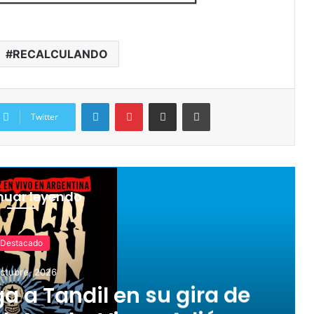
RECALCULANDO
LinkedIn
Pinterest
Compartir por correo electrónico
Imprimir
Twitter
nuar leyendo
Destacado
ctubre, 2026
ga a Tandil en su gira de