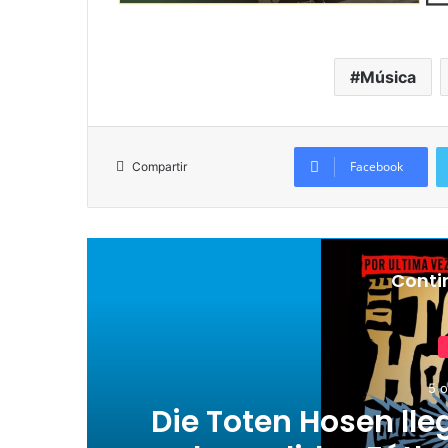
Música
Facebook
Compartir
Conti
5 o
Die Toten Hosen lle