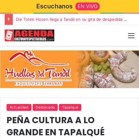
Escuchanos
EN VIVO
Die Toten Hosen llega a Tandil en su gira de despedida «Fútbol, Asado, Vino y Adiós Amigos»
Actualidad
Destacado
Tapalque
PEÑA CULTURA A LO
GRANDE EN TAPALQUÉ