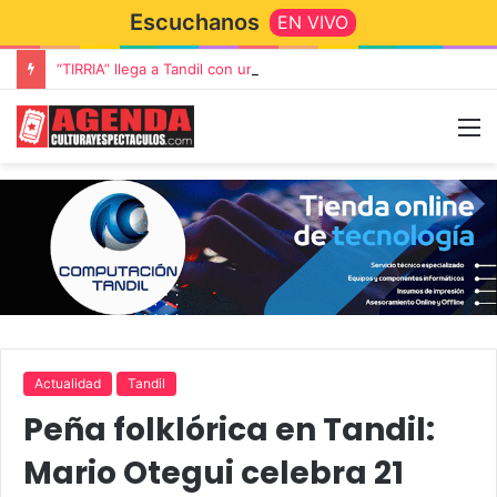
Escuchanos
EN VIVO
“TIRRIA” llega a Tandil con un elenco de lujo encabezado por Capusotto, Spregelburd y Stefani
Actualidad
Tandil
Peña folklórica en Tandil:
Mario Otegui celebra 21