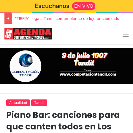
Escuchanos
EN VIVO
“TIRRIA” llega a Tandil con un elenco de lujo encabezado por Capusotto, Spregelburd y Stefani
Actualidad
Tandil
Piano Bar: canciones para
que canten todos en Los