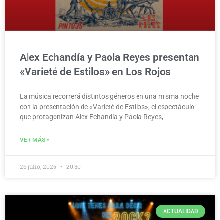
Alex Echandía y Paola Reyes presentan
«Varieté de Estilos» en Los Rojos
La música recorrerá distintos géneros en una misma noche
con la presentación de «Varieté de Estilos», el espectáculo
que protagonizan Alex Echandía y Paola Reyes,
VER MÁS »
26 julio, 2026
20:30
ACTUALIDAD