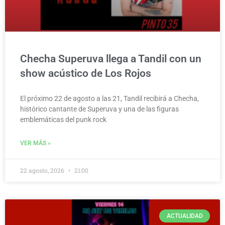
Checha Superuva llega a Tandil con un
show acústico de Los Rojos
El próximo 22 de agosto a las 21, Tandil recibirá a Checha,
histórico cantante de Superuva y una de las figuras
emblemáticas del punk rock
VER MÁS »
22 agosto, 2026
21:00
ACTUALIDAD