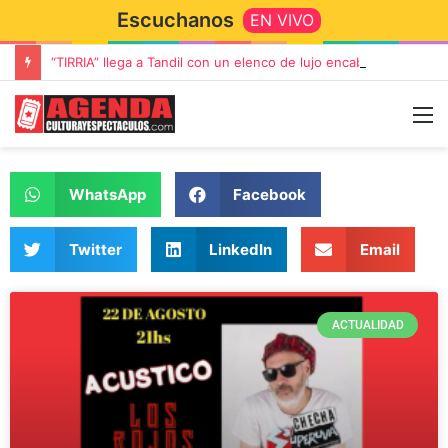
Escuchanos
EN VIVO
“TIRRIA” llega a Tandil con un elenco de lujo encabezado por Capusotto, Spregelburd y Stefani
WhatsApp
Facebook
Twitter
LinkedIn
Email
ACTUALIDAD