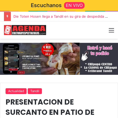
Escuchanos
EN VIVO
Die Toten Hosen llega a Tandil en su gira de despedida «Fútbol, Asado, Vino y Adiós Amigos»
Actualidad
Tandil
PRESENTACION DE
SURCANTO EN PATIO DE