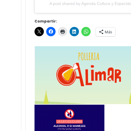
A post shared by Agenda Cultura y Espectác
Compartir:
Más