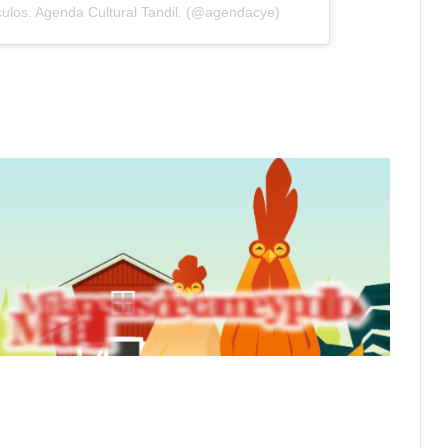
ulos. Agenda Cultural Tandil. (@agendacye)