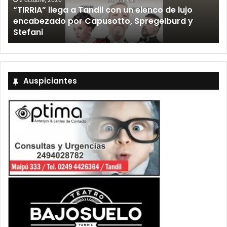
“TIRRIA” llega a Tandil con un elenco de lujo
encabezado por Capusotto, Spregelburd y
»
Stefani
Auspiciantes