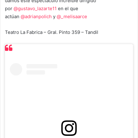
damos este espectáculo increíble dirigido
por
@gustavo_lazarte11
en el que
actúan
@adrianpolich
y
@_melisaarce
Teatro La Fabrica – Gral. Pinto 359 – Tandil