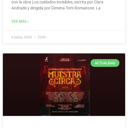
con la obra Los cuidados invisibles, escrita por Clara
Andrade y dirigida por Gimena Torti Romairone. La
VER MÁS »
6 junio, 2026
21:00
ACTUALIDAD