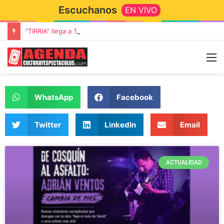
Escuchanos
EN VIVO
“TIRRIA” llega a Tandil con un elenco de lujo encabezado por Capusotto, Spregelburd y Stefani
WhatsApp
Facebook
Twitter
LinkedIn
Email
ACTUALIDAD