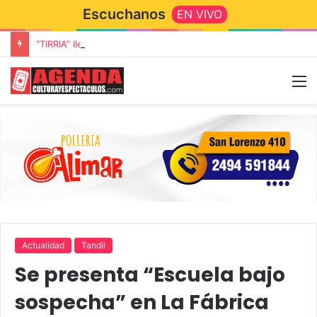
Escuchanos
EN VIVO
“TIRRIA” llega a Tandil con un elenco de lujo encabezado por Capusotto, Spregelburd y Stefani
Actualidad
Tandil
Se presenta “Escuela bajo
sospecha” en La Fábrica