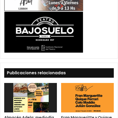
Publicaciones relacionadas
Almacén Adela: mediodía
Fran Margueritte y Quique