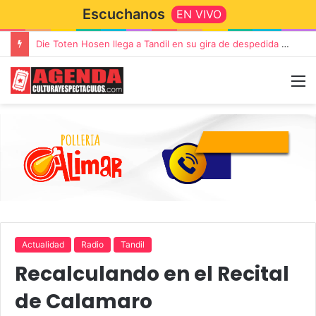
Escuchanos
EN VIVO
“TIRRIA” llega a Tandil con un elenco de lujo encabezado por Capusotto, Spregelburd y Stefani
Actualidad
Radio
Tandil
Recalculando en el Recital
de Calamaro