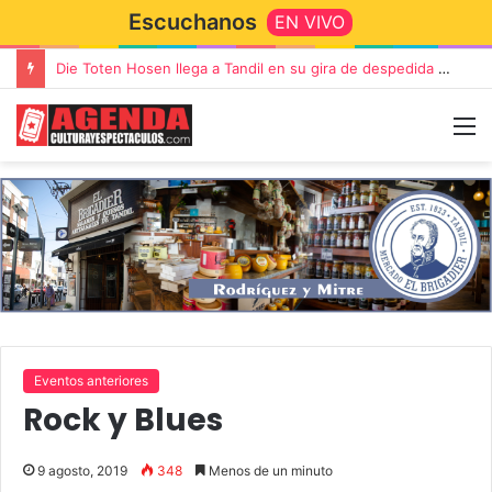
Escuchanos
EN VIVO
Die Toten Hosen llega a Tandil en su gira de despedida «Fútbol, Asado, Vino y Adiós Amigos»
Eventos anteriores
Rock y Blues
9 agosto, 2019
348
Menos de un minuto