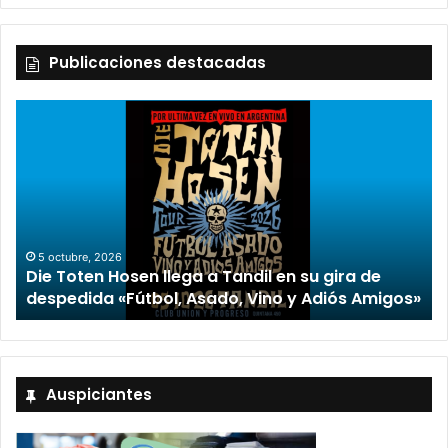
Publicaciones destacadas
2 octubre, 2026
“TIRRIA” llega a Tandil con un elenco de lujo
encabezado por Capusotto, Spregelburd y
»
Stefani
Auspiciantes