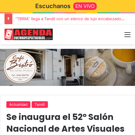
Escuchanos
EN VIVO
“TIRRIA” llega a Tandil con un elenco de lujo encabezado por Capusotto, Spregelburd y Stefani
Actualidad
Tandil
Se inaugura el 52º Salón
Nacional de Artes Visuales