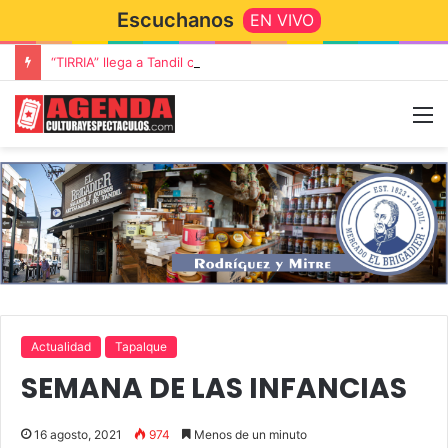
Escuchanos
EN VIVO
“TIRRIA” llega a Tandil con un elenco de lujo encabezado por Capusotto, Spregelburd y Stefani
Actualidad
Tapalque
SEMANA DE LAS INFANCIAS
16 agosto, 2021
974
Menos de un minuto