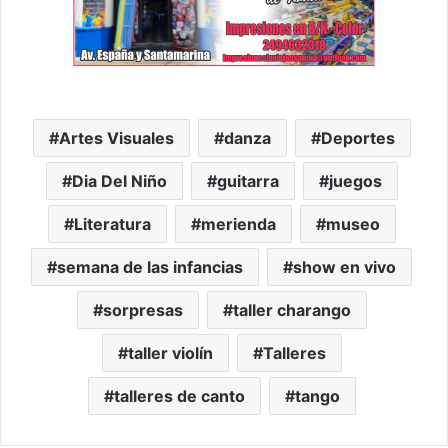
Artes Visuales
danza
Deportes
Dia Del Niño
guitarra
juegos
Literatura
merienda
museo
semana de las infancias
show en vivo
sorpresas
taller charango
taller violín
Talleres
talleres de canto
tango