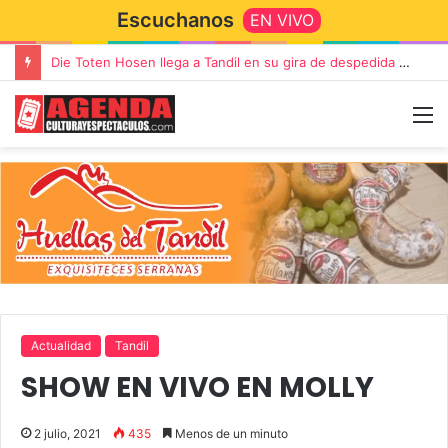
Escuchanos
EN VIVO
Die Toten Hosen llega a Tandil en su gira de despedida «Fútbol, Asado, Vino y Adiós Amigos»
Actualidad
Tandil
SHOW EN VIVO EN MOLLY
2 julio, 2021
435
Menos de un minuto