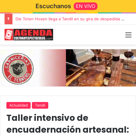
Escuchanos
EN VIVO
Die Toten Hosen llega a Tandil en su gira de despedida «Fútbol, Asado, Vino y Adiós Amigos»
Actualidad
Tandil
Taller intensivo de
encuadernación artesanal: