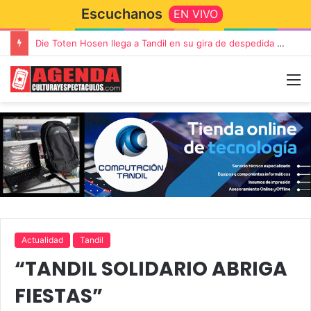
Escuchanos
EN VIVO
Die Toten Hosen llega a Tandil en su gira de despedida «Fútbol, Asado, Vino y Adiós Amigos»
Actualidad
Tandil
“TANDIL SOLIDARIO ABRIGA
FIESTAS”