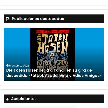
Publicaciones destacadas
2 octubre, 2026
“TIRRIA” llega a Tandil con un elenco de lujo
encabezado por Capusotto, Spregelburd y
»
Stefani
Auspiciantes