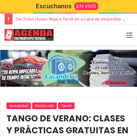
Escuchanos
EN VIVO
Die Toten Hosen llega a Tandil en su gira de despedida «Fútbol, Asado, Vino y Adiós Amigos»
Actualidad
Destacado
Tandil
TANGO DE VERANO: CLASES
Y PRÁCTICAS GRATUITAS EN