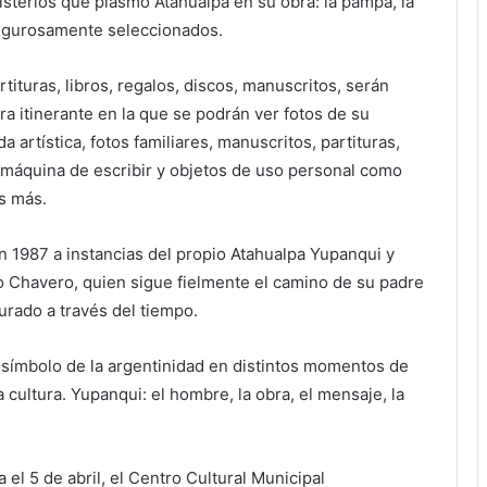
 rigurosamente seleccionados.
tituras, libros, regalos, discos, manuscritos, serán
a itinerante en la que se podrán ver fotos de su
 artística, fotos familiares, manuscritos, partituras,
, máquina de escribir y objetos de uso personal como
s más.
 1987 a instancias del propio Atahualpa Yupanqui y
o Chavero, quien sigue fielmente el camino de su padre
urado a través del tiempo.
 símbolo de la argentinidad en distintos momentos de
cultura. Yupanqui: el hombre, la obra, el mensaje, la
a el 5 de abril, el Centro Cultural Municipal
a 21 horas y sábado y domingo de 17:30 a 21:30 horas.