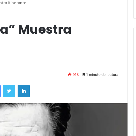
Stefani
da” Muestra
913
1 minuto de lectura