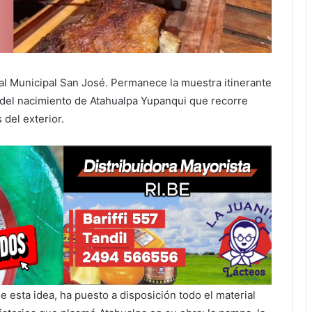
al Municipal San José. Permanece la muestra itinerante
 del nacimiento de Atahualpa Yupanqui que recorre
 del exterior.
 esta idea, ha puesto a disposición todo el material
sterios que plasmó Atahualpa en su obra: la pampa, la