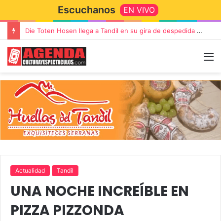
Escuchanos
EN VIVO
“TIRRIA” llega a Tandil con un elenco de lujo encabezado por Capusotto, Spregelburd y Stefani
Actualidad
Tandil
UNA NOCHE INCREÍBLE EN
PIZZA PIZZONDA