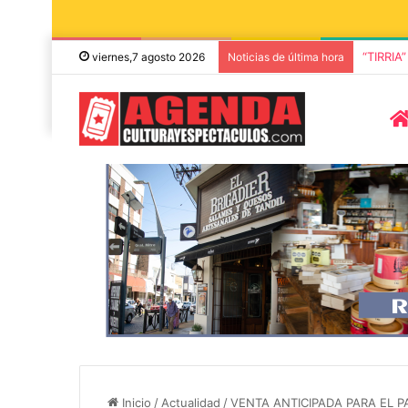
“TIRRIA
viernes,7 agosto 2026
Noticias de última hora
5 octubre, 2026
Die Toten Hose
8 agosto, 2026
Julián Bellese llega a Tandil
en su gira de
con su nuevo show de stand
«Fútbol, Asado
Inicio
/
Actualidad
/
VENTA ANTICIPADA PARA EL PA