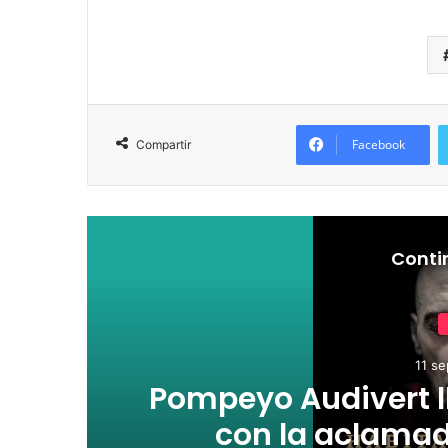
Facebook
Compartir
Conti
11 se
Pompeyo Audivert ll
con la aclamad