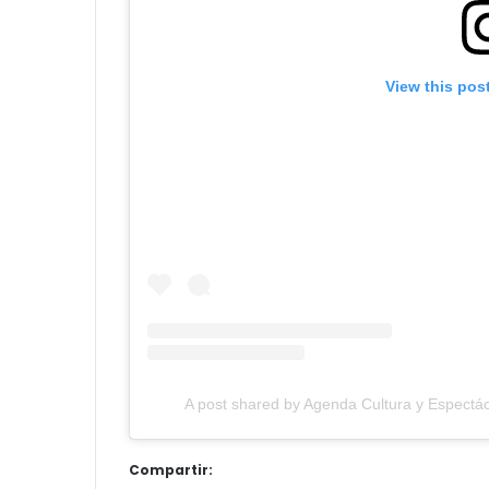
View this pos
A post shared by Agenda Cultura y Espectác
Compartir: