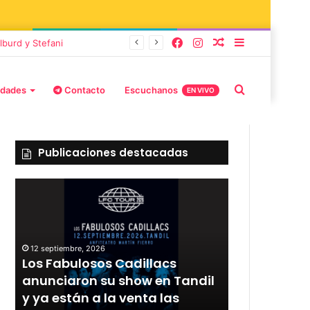
lburd y Stefani
idades
Contacto
Escuchanos
EN VIVO
Publicaciones destacadas
12 septiembre, 2026
Los Fabulosos Cadillacs
12 septiembre, 2
r
anunciaron su show en Tandil
Rata Blanca
y ya están a la venta las
con un sho