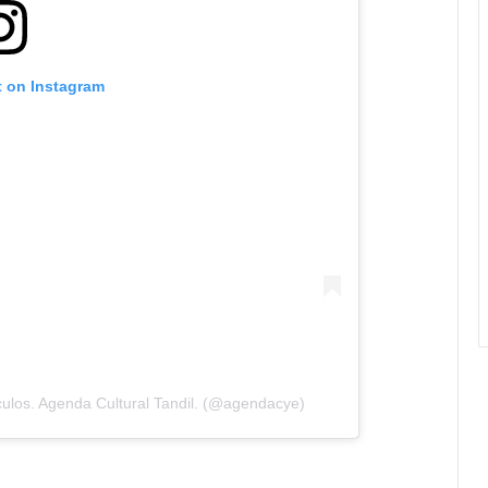
t on Instagram
ulos. Agenda Cultural Tandil. (@agendacye)