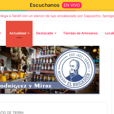
Escuchanos
EN VIVO
” llega a Tandil con un elenco de lujo encabezado por Capusotto, Sprege
Actualidad
Destacado
Tiendas de Artesanos
Local
2 octubre, 2026
n llega a Tandil
“TIRRIA” llega a Tandil con un
 despedida
elenco de lujo encabezado po
, Vino y Adiós
Capusotto, Spregelburd y
TIO DE TIERRA