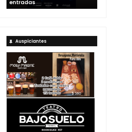
entradas
Estadio Uni
Auspiciantes