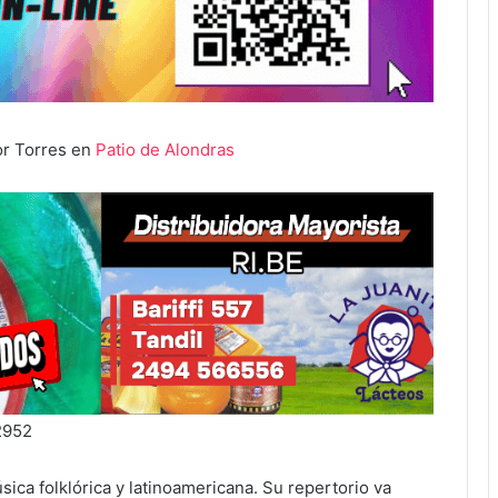
or Torres en
Patio de Alondras
2952
sica folklórica y latinoamericana. Su repertorio va