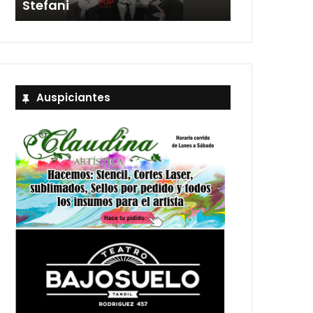
Stefani
entradas
Auspiciantes