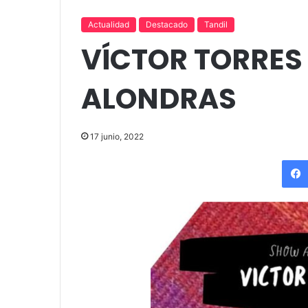
«Por el placer de volver a verla»
funciones en T
Actualidad
Destacado
Tandil
VÍCTOR TORRES 
ALONDRAS
17 junio, 2022