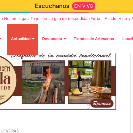
Escuchanos
EN VIVO
en Hosen llega a Tandil en su gira de despedida «Fútbol, Asado, Vino y
Actualidad
Destacado
Tiendas de Artesanos
Local
5 octubre, 2026
Die Toten Hosen llega a Tandi
tará «Noel», un
en su gira de despedida
Navidad con dos
«Fútbol, Asado, Vino y Adiós
 ALONDRAS