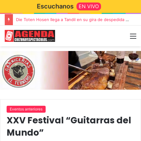
Escuchanos
EN VIVO
“TIRRIA” llega a Tandil con un elenco de lujo encabezado por Capusotto, Spregelburd y Stefani
Eventos anteriores
XXV Festival “Guitarras del
Mundo”