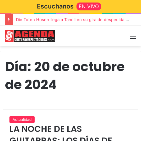
Escuchanos
EN VIVO
Die Toten Hosen llega a Tandil en su gira de despedida «Fútbol, Asado, Vino y Adiós Amigos»
Día:
20 de octubre
de 2024
Actualidad
LA NOCHE DE LAS
GUITARRAS; LOS DÍAS DE