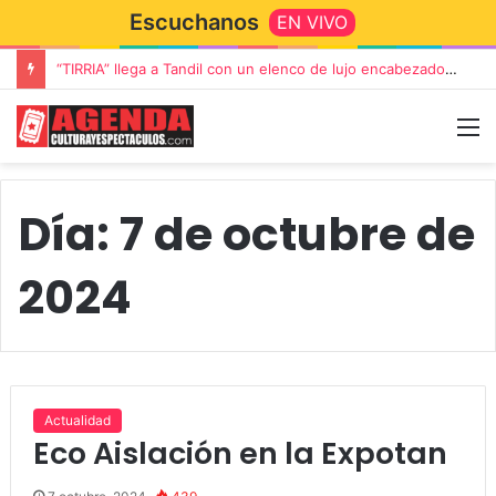
Escuchanos
EN VIVO
“TIRRIA” llega a Tandil con un elenco de lujo encabezado por Capusotto, Spregelburd y Stefani
Día:
7 de octubre de
2024
Actualidad
Eco Aislación en la Expotan