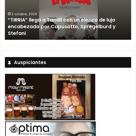
 un elenco de lujo
12 septiembre, 2026
o, Spregelburd y
Los Fabulosos Cadillacs anun
Tandil y ya están a la venta l
Auspiciantes