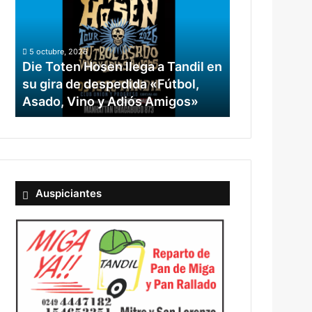
e
T
o
t
5 octubre, 2026
e
Die Toten Hosen llega a Tandil en
n
su gira de despedida «Fútbol,
H
Asado, Vino y Adiós Amigos»
o
s
e
n
l
l
e
Auspiciantes
g
a
a
T
a
n
d
i