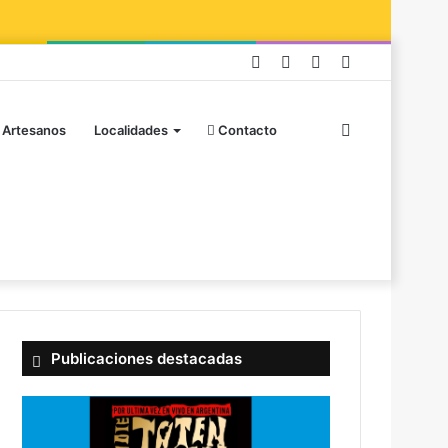
Facebook
Instagram
Publicación
Barra
al
lateral
Buscar
 Artesanos
Localidades
Contacto
azar
por
Publicaciones destacadas
D
i