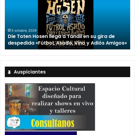
2 octubre, 2026
“TIRRIA” llega a Tandil con un elenco de lujo
encabezado por Capusotto, Spregelburd y
»
Stefani
Auspiciantes