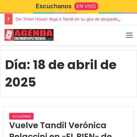
Escuchanos
EN VIVO
Die Toten Hosen llega a Tandil en su gira de despedida «Fútbol, Asado, Vino y Adiós Amigos»
Día:
18 de abril de
2025
Actualidad
Vuelve Tandil Verónica
Pelaccini en «EL BIEN» de