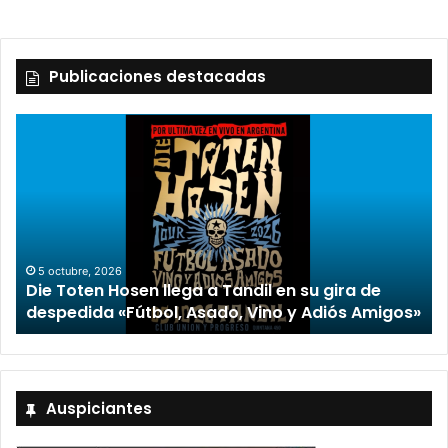
Publicaciones destacadas
2 octubre, 2026
“TIRRIA” llega a Tandil con un elenco de lujo
encabezado por Capusotto, Spregelburd y
»
Stefani
Auspiciantes