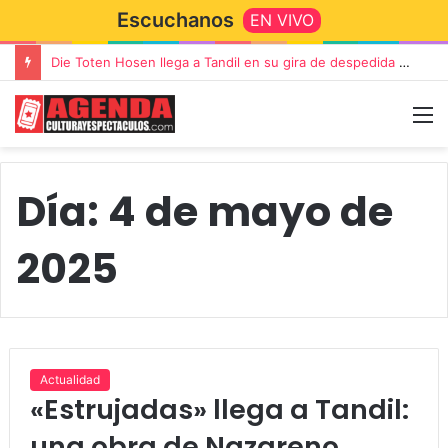
Escuchanos
EN VIVO
Die Toten Hosen llega a Tandil en su gira de despedida «Fútbol, Asado, Vino y Adiós Amigos»
Día:
4 de mayo de
2025
Actualidad
«Estrujadas» llega a Tandil:
una obra de Nazareno