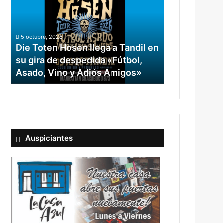
llega
a
Tandil
5 octubre, 2026
en
Die Toten Hosen llega a Tandil en
su
su gira de despedida «Fútbol,
gira
Asado, Vino y Adiós Amigos»
de
despedida
«Fútbol,
Asado,
Vino
y
Adiós
Auspiciantes
Amigos»