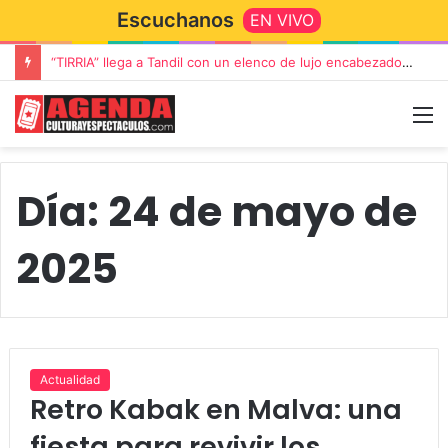
Escuchanos
EN VIVO
Rata Blanca regresa a Tandil con un show demoledor en el Estadio Unión y Progreso
Día:
24 de mayo de
2025
Actualidad
Retro Kabak en Malva: una
fiesta para revivir los