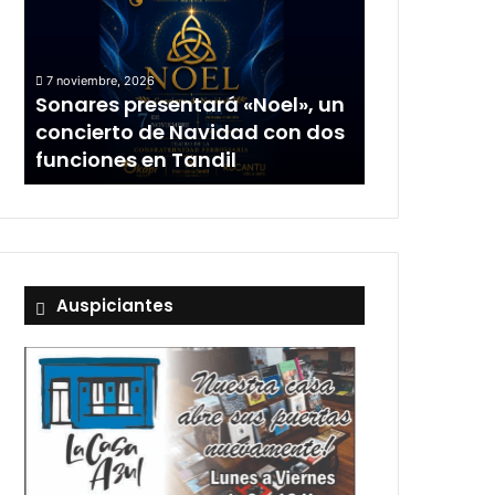
un
concierto
de
7 noviembre, 2026
Navidad
Sonares presentará «Noel», un
con
concierto de Navidad con dos
dos
funciones en Tandil
funciones
en
Tandil
Auspiciantes