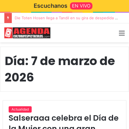
Escuchanos
EN VIVO
“TIRRIA” llega a Tandil con un elenco de lujo encabezado por Capusotto, Spregelburd y Stefani
Día:
7 de marzo de
2026
Actualidad
Salseraaa celebra el Día de
la Mujer con una gran