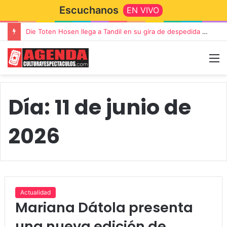
Escuchanos
EN VIVO
Die Toten Hosen llega a Tandil en su gira de despedida «Fútbol, Asado, Vino y Adiós Amigos»
Día:
11 de junio de
2026
Actualidad
Mariana Dátola presenta
una nueva edición de