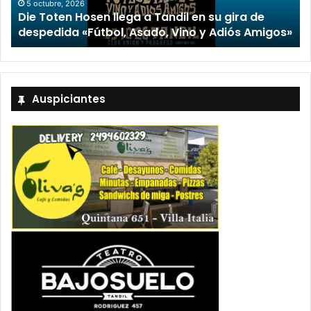
“TIRRIA” llega a Tandil con un elenco de lujo
encabezado por Capusotto, Spregelburd y
»
Stefani
Auspiciantes