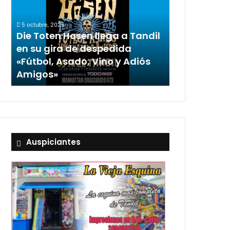
5 octubre, 2026
Die Toten Hosen llega a Tandil
en su gira de despedida
«Fútbol, Asado, Vino y Adiós
Amigos»
Auspiciantes