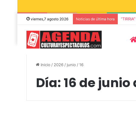
“TIRRIA
viernes,7 agosto 2026
Noticias de última hora
Inicio
/
2026
/
junio
/
16
Día:
16 de junio
8 agosto, 2026
Julián Bellese 
Actualidad
Merienda Literaria
con su nuevo 