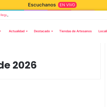
Escuchanos
EN VIVO
” llega a Tandil con un elenco de lujo encabezado por Capusotto, Sprege
Actualidad
Destacado
Tiendas de Artesanos
Local
 de 2026
5 octubre, 2026
Die Toten Hosen llega a Tandi
llega a Tandil
en su gira de despedida
show de stand
«Fútbol, Asado, Vino y Adiós