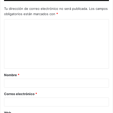
Tu dirección de correo electrónico no será publicada.
Los campos
obligatorios están marcados con
*
C
o
m
e
n
t
a
Nombre
*
r
i
o
Correo electrónico
*
*
Web