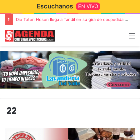
Escuchanos
EN VIVO
Die Toten Hosen llega a Tandil en su gira de despedida «Fútbol, Asado, Vino y Adiós Amigos»
22