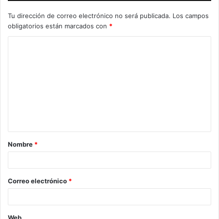
Tu dirección de correo electrónico no será publicada.
Los campos
obligatorios están marcados con
*
C
o
m
e
n
t
a
Nombre
*
r
i
o
Correo electrónico
*
*
Web