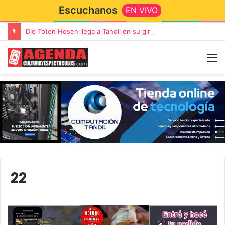
Escuchanos
EN VIVO
Die Toten Hosen llega a Tandil en su gira de despedida «Fútbol, Asado, Vino y Adiós Amigos»
22