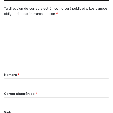
Tu dirección de correo electrónico no será publicada.
Los campos
obligatorios están marcados con
*
C
o
m
e
n
t
a
Nombre
*
r
i
o
Correo electrónico
*
*
Web