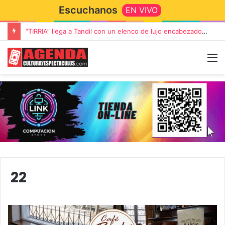
Escuchanos
EN VIVO
“TIRRIA” llega a Tandil con un elenco de lujo encabezado por Capusotto, Spregelburd y Stefani
22