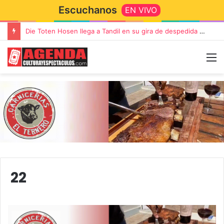
Escuchanos
EN VIVO
Die Toten Hosen llega a Tandil en su gira de despedida «Fútbol, Asado, Vino y Adiós Amigos»
22