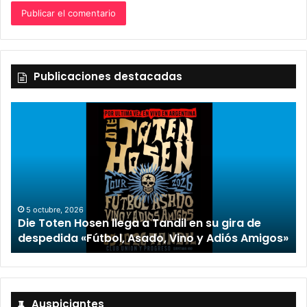
Publicaciones destacadas
2 octubre, 2026
“TIRRIA” llega a Tandil con un elenco de lujo
encabezado por Capusotto, Spregelburd y
»
Stefani
Auspiciantes