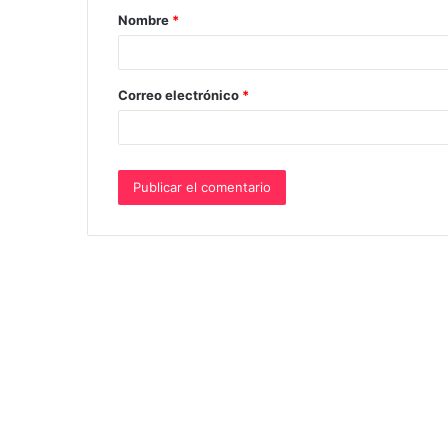
Nombre
*
r
i
o
Correo electrónico
*
*