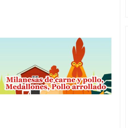
andil
Amigos»