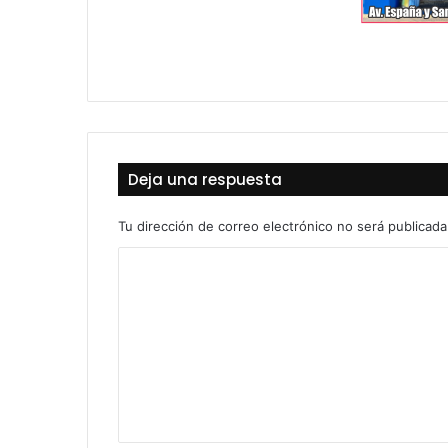
Deja una respuesta
Tu dirección de correo electrónico no será publicada
C
o
m
e
n
t
a