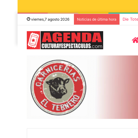
Die Tot
viernes,7 agosto 2026
Noticias de última hora
8 agosto, 2026
7 noviembre, 2026
Miguel Ángel Solá y Mercedes
Sonares presen
Funes llegan a Azul con la obra
concierto de 