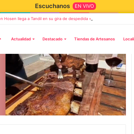
Escuchanos
EN VIVO
en Hosen llega a Tandil en su gira de despedida «Fútbol, Asado, Vino y
Actualidad
Destacado
Tiendas de Artesanos
Local
5 octubre, 2026
Die Toten Hosen llega a Tandi
tará «Noel», un
en su gira de despedida
Navidad con dos
«Fútbol, Asado, Vino y Adiós