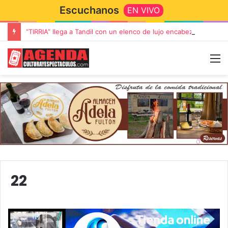
Escuchanos
EN VIVO
“TIRRIA” llega a Tandil con un elenco de lujo encabezado por Capusotto, Spregelburd y Stefani
22