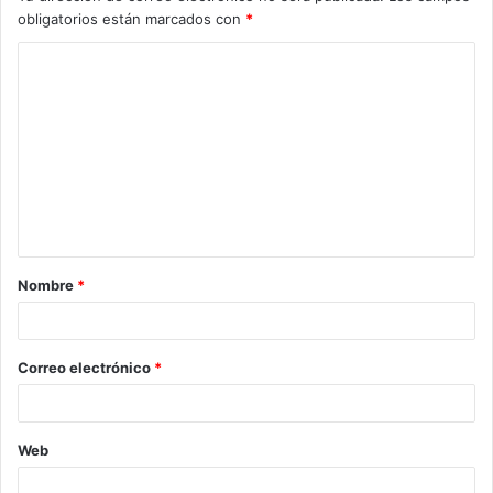
obligatorios están marcados con
*
C
o
m
e
n
t
a
Nombre
*
r
i
o
Correo electrónico
*
*
Web