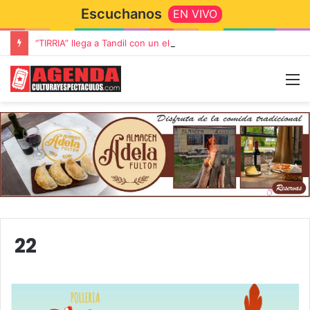
Escuchanos
EN VIVO
“TIRRIA” llega a Tandil con un elenco de lujo encabezado por Capusotto, Spregelburd y Stefani
22