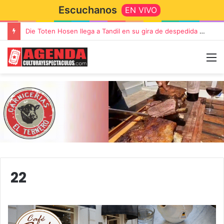
Escuchanos
EN VIVO
“TIRRIA” llega a Tandil con un elenco de lujo encabezado por Capusotto, Spregelburd y Stefani
22