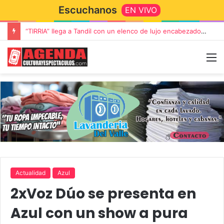
Escuchanos
EN VIVO
“TIRRIA” llega a Tandil con un elenco de lujo encabezado por Capusotto, Spregelburd y Stefani
Actualidad
Azul
2xVoz Dúo se presenta en
Azul con un show a pura