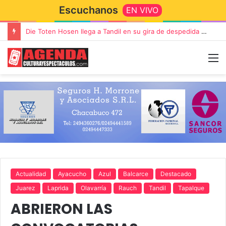
Escuchanos
EN VIVO
Die Toten Hosen llega a Tandil en su gira de despedida «Fútbol, Asado, Vino y Adiós Amigos»
Actualidad
Ayacucho
Azul
Balcarce
Destacado
Juarez
Laprida
Olavarría
Rauch
Tandil
Tapalque
ABRIERON LAS